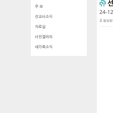
주 보
24-
선교사소식
함양중
자료실
사진갤러리
새가족소식